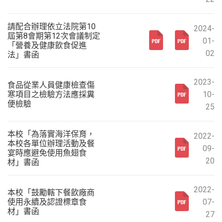
請配合辦理依立法院第10
2024-
屆第8會期第12次會議制定
01-
「營養及健康飲食促進
02
法」書函
2023-
食品從業人員健康檢查傷
寒項目之檢驗方法應採糞
10-
便檢驗
25
本校「為落實海洋保育，
2022-
本校各單位辦理活動及餐
09-
宴時應避免使用魚翅食
20
材」書函
2022-
本校「鼓勵轄下餐飲廠商
使用永續及認證標章食
07-
材」書函
27