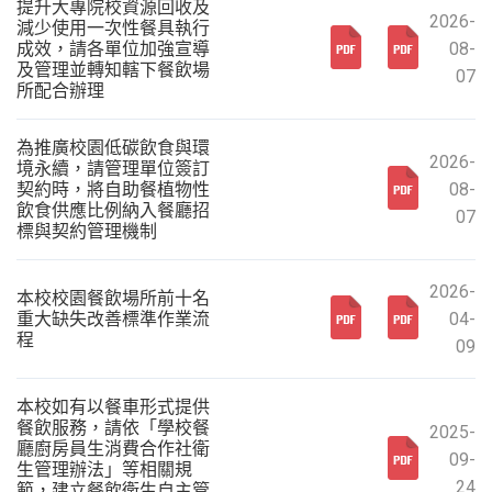
提升大專院校資源回收及
2026-
減少使用一次性餐具執行
成效，請各單位加強宣導
08-
及管理並轉知轄下餐飲場
07
所配合辦理
為推廣校園低碳飲食與環
2026-
境永續，請管理單位簽訂
契約時，將自助餐植物性
08-
飲食供應比例納入餐廳招
07
標與契約管理機制
2026-
本校校園餐飲場所前十名
重大缺失改善標準作業流
04-
程
09
本校如有以餐車形式提供
餐飲服務，請依「學校餐
2025-
廳廚房員生消費合作社衛
09-
生管理辦法」等相關規
24
範，建立餐飲衛生自主管