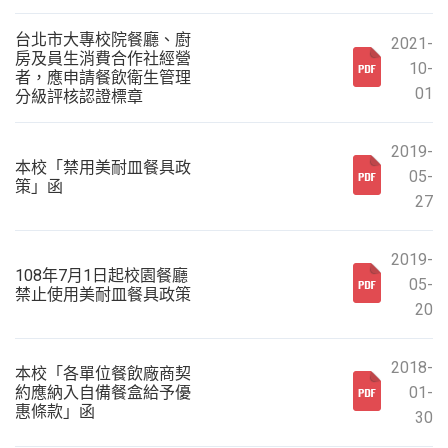
台北市大專校院餐廳、廚
2021-
房及員生消費合作社經營
10-
者，應申請餐飲衛生管理
01
分級評核認證標章
2019-
本校「禁用美耐皿餐具政
05-
策」函
27
2019-
108年7月1日起校園餐廳
05-
禁止使用美耐皿餐具政策
20
2018-
本校「各單位餐飲廠商契
約應納入自備餐盒給予優
01-
惠條款」函
30