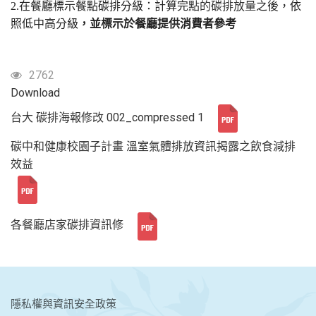
2.在餐廳標示餐點碳排分級：計算完
點的碳排放量
之後，依
照低中高分級
，並標示於餐廳提供消費者參考
2762
Download
台大 碳排海報修改 002_compressed 1
碳中和健康校園子計畫 溫室氣體排放資訊揭露之飲食減排
效益
各餐廳店家碳排資訊修
:::
隱私權與資訊安全政策