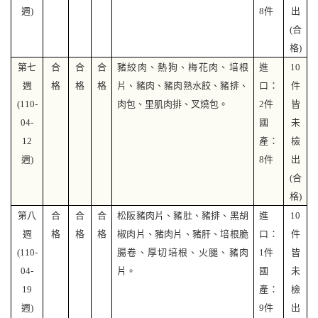
週
)
8
件
出
(
合
格)
第七
合
合
合
豬絞肉、熱狗、梅花肉、培根
進
10
週
格
格
格
片、豬肉、豬肉熟水餃、豬排、
口：
件
(110-
肉包、里肌肉排、叉燒包。
2
件
皆
04-
國
未
12
產：
檢
週
)
8
件
出
(
合
格)
第八
合
合
合
松阪豬肉片、豬肚、豬排、黑胡
進
10
週
格
格
格
椒肉片、豬肉片、豬肝、培根脆
口：
件
(110-
腸卷、厚切培根、火腿、豬肉
1
件
皆
04-
片。
國
未
19
產：
檢
週
)
9
件
出