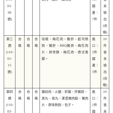
03-
國
未
08
產：
檢
週
)
7
件
出
(
合
格)
第三
合
合
合
培根、梅花肉、豬肝、起司熱
進
10
週
格
格
格
狗、豬肝、
BBQ
豬排、梅花肉
口：
件
(110-
片、排骨酥、梅花肉、德式香
5
件
皆
03-
腸。
國
未
15
產：
檢
週
)
5
件
出
(
合
格)
第四
合
合
合
豬絞肉、火腿、肝腸、炸豬排、
進
10
週
格
格
格
貢丸、貢丸、漢堡豬肉餡、豬肉
口：
件
(110-
片、原味熱狗、包子。
2
件
皆
03-
國
未