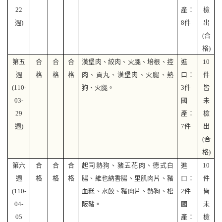
22
產：
檢
週
)
8
件
出
(
合
格)
第五
合
合
合
漢堡肉、絞肉、火腿、培根、控
進
10
週
格
格
格
肉、貢丸、漢堡肉、火腿、熱
口：
件
(110-
狗、火腿。
3
件
皆
03-
國
未
29
產：
檢
週
)
7
件
出
(
合
格)
第六
合
合
合
起司熱狗、豬五花肉、德式白
進
10
週
格
格
格
腸、維也納香腸、里肌肉片、豬
口：
件
(110-
血糕、水餃、豬肉片、熱狗、松
2
件
皆
04-
阪豬。
國
未
05
產：
檢