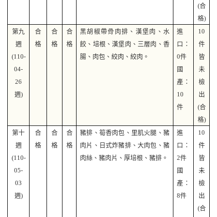
(
合
格)
第九
合
合
合
黑胡椒帶骨肉排、漢堡肉、水
進
10
週
格
格
格
餃、培根、漢堡肉、三層肉、香
口：
件
(110-
腸、肉包、絞肉、絞肉。
0件
皆
04-
國
未
26
產：
檢
週)
10
出
件
(
合
格)
第十
合
合
合
豬排、筍香肉包、里肌火腿、豬
進
10
週
格
格
格
肉片、日式炸豬排、大肉包、豬
口：
件
(110-
肉絲、豬肉片、厚培根、豬排。
2件
皆
05-
國
未
03
產：
檢
週)
8件
出
(
合