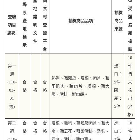
產
園
型
場
地
食
受
原
抽檢
查驗
證
材
體
產
抽檢肉品品項
肉品
項目
明
登
素
地
來源
週次
文
錄
類
標
件
平
檢
示
台
驗
10
第一
進
件
週
口：
皆
熱狗、豬頭皮、培根、肉片、豬
(110-
合
合
合
5
件
未
里肌肉、豬肉片、培根、豬大
03-
格
格
格
國
檢
腸、豬排、鮮肉餅。
01
產：
出
週
)
5
件
(
合
格)
第二
合
合
合
培根、熱狗、薑燒豬肉片、豬大
進
10
週
格
格
格
腸、豬五花、藍帶豬排、熱狗、
口：
件
(110-
貢丸、豬排、豬肉凍。
3
件
皆