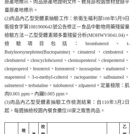
原產地標示、肉品原產地證明文件、教育部校園食材登錄平
臺原產地標示。
(2)
肉品內乙型受體素抽驗工作：依衛生福利部
108
年
5
月
9
日
衛授食字第
1081900642
號公告修正－食品中動物用藥殘留量
檢驗方法－乙型受體素類多重殘留分析
(
MOHWV0041.04
)
。
檢驗項目包括：
brombuterol
、
t-
Butylnorsynephrine
(
Buctopamine
)
、
cimaterol
、
cimbuterol
、
clenbuterol
、
clencyclohexerol
、
clenisopenterol
、
clenpenterol
、
clenproperol
、
fenoterol
、
formoterol
、
isoxsuprine
、
mabuterol
、
mapenterol
、
3-o-methyl-colterol
、
ractopamine
、
salbutamol
、
salmeterol
、
terbutaline
、
tulobuterol
、
zilpaterol
。定量極限：肌
肉
0.001 ppm
，內臟
0.005 ppm
。
(3)
肉品內乙型受體素抽驗工作檢測結果：自
110
年
3
月
2
日
起，每週抽檢校園內餐食攤位
10
家之販售肉品。
校
乙
現