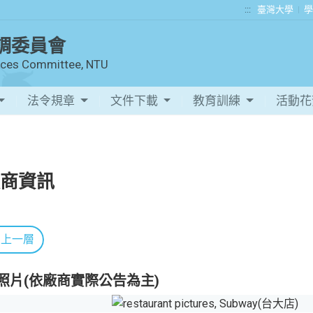
:::
臺灣大學
學
調委員會
vices Committee, NTU
法令規章
文件下載
教育訓練
活動
商資訊
回上一層
照片(依廠商實際公告為主)
Previous