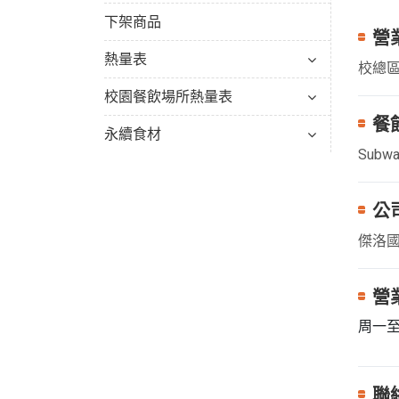
下架商品
營
熱量表
校總區
校園餐飲場所熱量表
餐
永續食材
Subw
公
傑洛
營
周一至
聯