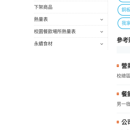
下架商品
銅板
熱量表
我家
校園餐飲場所熱量表
參考
永續食材
營
校總區
餐
男一
公