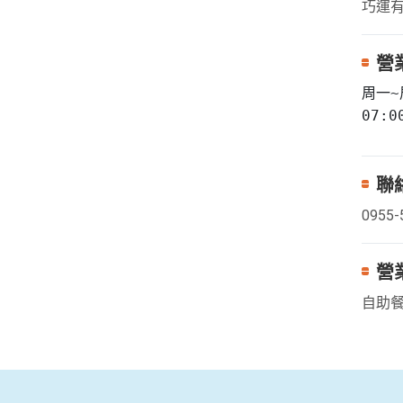
巧運
營
周一~周
07:0
聯
0955-
營
自助