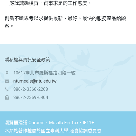
．嚴謹誠懇樸實，實事求是的工作態度。

創新不斷思考以求提供最新、最好、最快的服務產品給顧
客。
:::
隱私權與資訊安全政策
10617臺北市羅斯福路四段一號
ntumeals@ntu.edu.tw
886-2-3366-2268
886-2-2369-6404
瀏覽器建議 Chrome、Mozilla Firefox、IE11+
本網站著作權屬於國立臺灣大學 膳食協調委員會