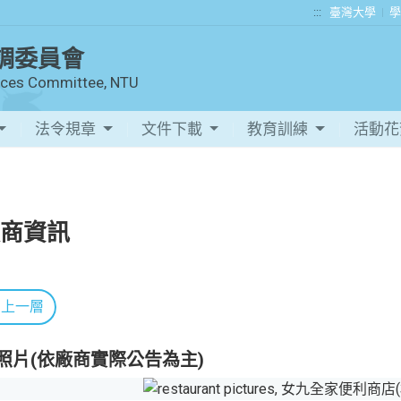
:::
臺灣大學
學
調委員會
vices Committee, NTU
法令規章
文件下載
教育訓練
活動
商資訊
回上一層
照片(依廠商實際公告為主)
Previous