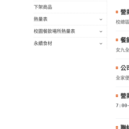
下架商品
營
熱量表
校總區
校園餐飲場所熱量表
餐
永續食材
女九全
公
全家
營
7:0
聯